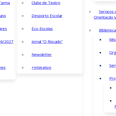
 Turma
Clube de Teatro
Serviços 
luno
Desporto Escolar
Orientação V
ares
Eco-Escolas
Bibliotec
Mis
26/2027
Jornal “O Riscado”
Org
Newsletter
Ser
mes
+Interativo
Pro