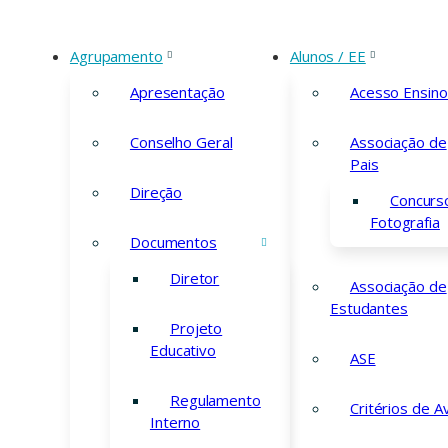
Agrupamento
Alunos / EE
Devoluç
Apresentação
Acesso Ensino
Conselho Geral
Associação de
Pais
Direção
Concurs
Fotografia
Documentos
Diretor
Associação de
Estudantes
Projeto
Educativo
ASE
Regulamento
Critérios de A
Interno
Ver ecrã inteir