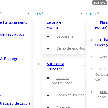
P.R.A.
TEIP 4
scolares
de Funcionamento
Leitura e
Plan
Escrita
Estraté
Administrativos
Escola a ler
Fich
Operaç
Diário de escritas
Apre
 & Reprografia
Autonomia
Curricular
OPE 
Constru
Avançar
Sucess
recuperando
Mate
s
Começar um ciclo
Todos
tratação de Escola
Aprender