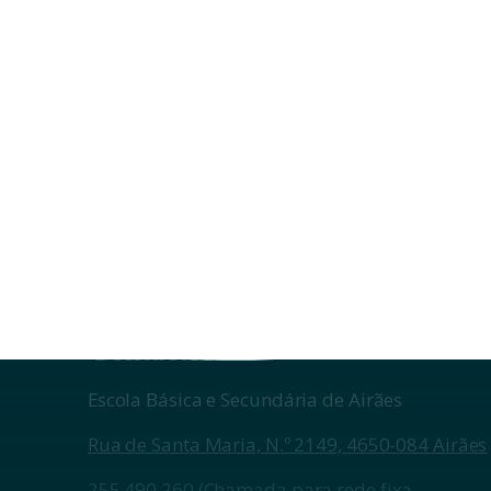
PRÓXIMO ARTIGO
Aviso aos Alunos e Encarregados de Educação
s Exames
Inscrição 2.ª Fase Exames
18/07/2026
Contactos
Escola Básica e Secundária de Airães
Rua de Santa Maria, N.º 2149, 4650-084 Airães
255 490 260
(Chamada para rede fixa