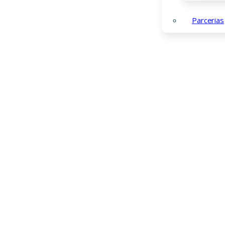
Parcerias
AE Airães