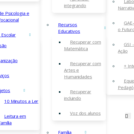
Labo
integrando
Narrati
de Psicologia e
ocacional
GAE-
Recursos
o Futur
Educativos
a Escolar
Recuperar com
GSI 
são
Matemática
Ação
anização
Recuperar com
+ Int
Artes e
viços
Humanidades
Equi
Pedagó
jetos
Recuperar
incluindo
10 Minutos a Ler
Voz dos alunos
Leitura em
Família
Família