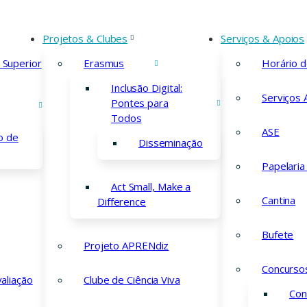
17/06/2026
Início
Avisos
Devolução de Manuais Escolares
Projetos & Clubes
Serviços & Apoios
ão de Manuais E
 Superior
Erasmus
Horário 
Inclusão Digital:
Serviços 
Pontes para
Todos
ASE
o de
Disseminação
Papelaria
Act Small, Make a
Cantina
Difference
Bufete
Projeto APRENdiz
Concurso
valiação
Clube de Ciência Viva
o
Con