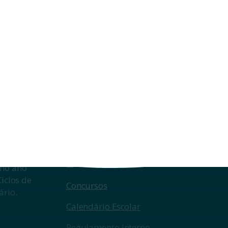
s
nais Nacionais do
Consulta dos PDFs do
cundário | Informação
Nacionais
18/07/2026
Documentos
 no ano
Ciclos de
Concursos
ário.
Calendário Escolar
Regulamento Interno