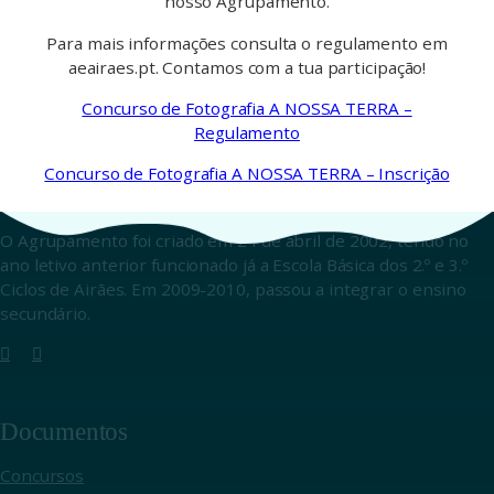
nosso Agrupamento.
Para mais informações consulta o regulamento em
aeairaes.pt. Contamos com a tua participação!
Concurso de Fotografia A NOSSA TERRA –
Regulamento
Concurso de Fotografia A NOSSA TERRA – Inscrição
O Agrupamento foi criado em 24 de abril de 2002, tendo no
ano letivo anterior funcionado já a Escola Básica dos 2.º e 3.º
Ciclos de Airães. Em 2009-2010, passou a integrar o ensino
secundário.
Documentos
Concursos