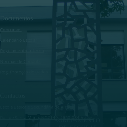
Documentos
Concursos
Calendário Escolar
Regulamento Interno
Normas de Conduta
Reg. Proteção de Dados
Contactos
Escola Básica e Secundária de Airães
Rua de Santa Maria, N.º 2149, 4650-084 Airães