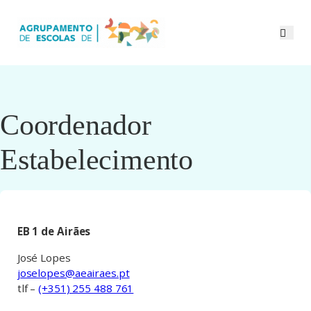
Coordenador
Estabelecimento
EB 1 de Airães
José Lopes
joselopes@aeairaes.pt
tlf –
(+351) 255 488 761