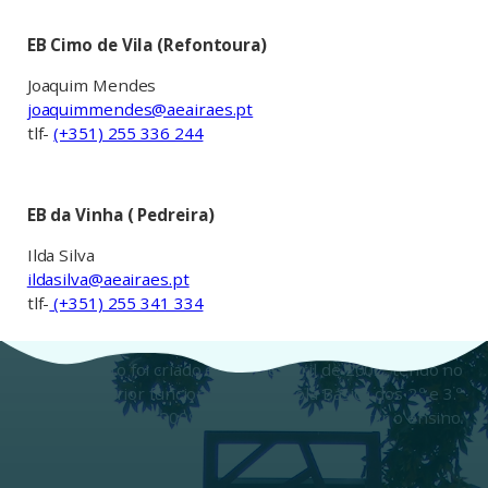
EB Cimo de Vila (Refontoura)
Joaquim Mendes
joaquimmendes@aeairaes.pt
tlf-
(+351) 255 336 244
EB da Vinha ( Pedreira)
Ilda Silva
ildasilva@aeairaes.pt
tlf-
(+351) 255 341 334
O Agrupamento foi criado em 24 de abril de 2002, tendo no
ano letivo anterior funcionado já a Escola Básica dos 2.º e 3.º
Ciclos de Airães. Em 2009-2010, passou a integrar o ensino
secundário.