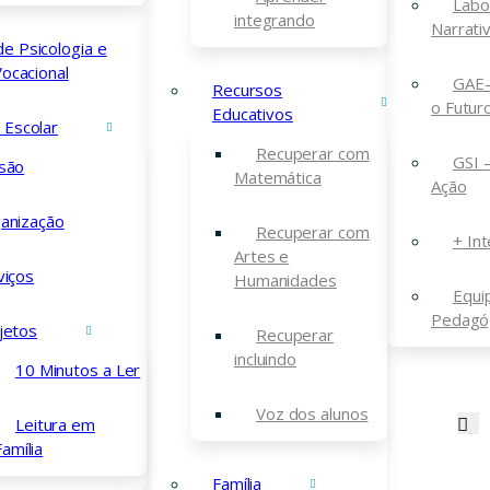
Labo
integrando
Narrati
 de
de Psicologia e
ocacional
GAE-
Recursos
o Futur
Educativos
a Escolar
nível de ensino. Para
Recuperar com
GSI 
são
Matemática
Ação
anização
Recuperar com
+ Int
Artes e
viços
Humanidades
Equi
Pedagó
jetos
Recuperar
incluindo
10 Minutos a Ler
Voz dos alunos
Leitura em
Contactos
Família
Família