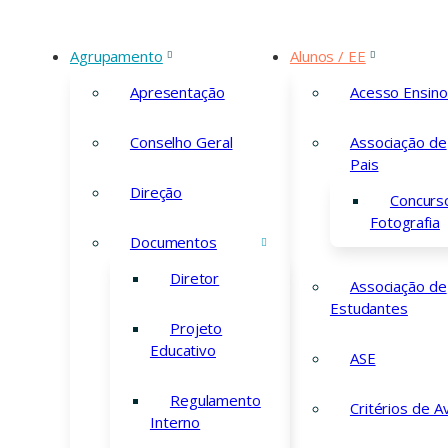
Agrupamento
Alunos / EE
Apresentação
Acesso Ensino
Conselho Geral
Associação de
Pais
Ma
Direção
Concurs
Fotografia
Documentos
Diretor
Associação de
Estudantes
Projeto
Educativo
ASE
Regulamento
Critérios de A
O pedido de matrícula
Interno
das Matrículas
, nos p