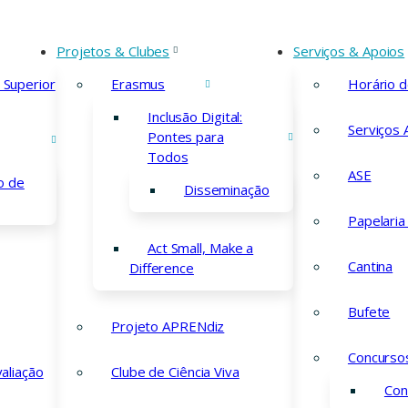
Projetos & Clubes
Serviços & Apoios
 Superior
Erasmus
Horário 
Inclusão Digital:
Serviços 
Pontes para
Todos
trículas 2026/2
ASE
o de
Disseminação
Papelaria
Act Small, Make a
Cantina
Difference
Bufete
Projeto APRENdiz
Concurso
valiação
Clube de Ciência Viva
 ou de renovação de matrícula efetua-se preferencialme
Con
razos fixados para cada ano de escolaridade.