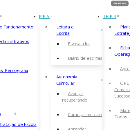
P.R.A.
TEIP 4
de Funcionamento
Leitura e
Plan
Escrita
Estraté
Administrativos
Escola a ler
Fich
027
Operaç
Diário de escritas
Apre
 & Reprografia
Autonomia
Curricular
OPE 
Constru
Avançar
Sucess
recuperando
Mate
s
Começar um ciclo
Todos
nte
online
, no Portal
tratação de Escola
Aprender