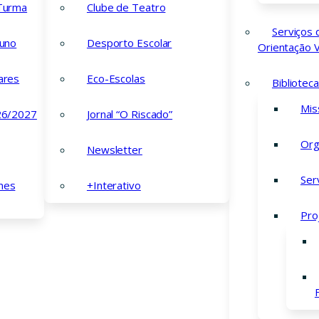
 Turma
Clube de Teatro
Serviços 
luno
Desporto Escolar
Orientação V
ares
Eco-Escolas
Bibliotec
Mis
26/2027
Jornal “O Riscado”
Org
Newsletter
Ser
mes
+Interativo
Documentos
 no ano
Pro
Ciclos de
Concursos
ário.
Calendário Escolar
Regulamento Interno