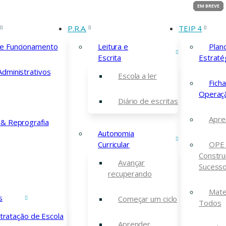
P.R.A.
TEIP 4
de Funcionamento
Leitura e
Plan
Escrita
Estraté
Administrativos
Escola a ler
Fich
ação
Operaç
Diário de escritas
Apre
 & Reprografia
Autonomia
Curricular
OPE 
Constru
Avançar
Sucess
recuperando
Mate
s
Começar um ciclo
Todos
tratação de Escola
Aprender