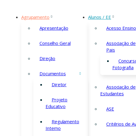
Agrupamento
Alunos / EE
Apresentação
Acesso Ensino
Conselho Geral
Associação de
Pais
Pro
Direção
Concurs
Fotografia
Documentos
Diretor
Associação de
Estudantes
Projeto
Educativo
ASE
Consultar aqui
Relatório Estudo
Regulamento
Critérios de A
Relatório Final d
Interno
Quadro Referenc