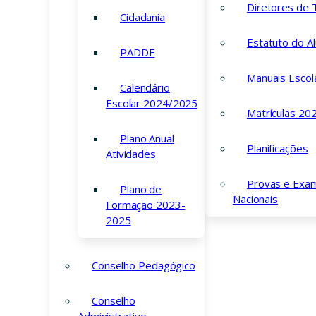
Diretores de
Cidadania
Estatuto do A
PADDE
Manuais Escol
Calendário
Escolar 2024/2025
Matrículas 20
Plano Anual
Planificações
Atividades
Provas e Exa
Plano de
Nacionais
Formação 2023-
O Agrupamento foi criado em 24 de abril de 2002, tendo
2025
letivo anterior funcionado já a Escola Básica dos 2.º e 3.º 
Airães. Em 2009-2010, passou a integrar o ensino secund
Conselho Pedagógico
Conselho
Administrativo