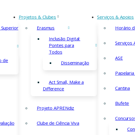
Projetos & Clubes
Serviços & Apoios
 Superior
Erasmus
Horário 
Inclusão Digital:
Serviços 
Pontes para
Todos
jeto Autoavali
ASE
o de
Disseminação
Papelaria
Act Small, Make a
Cantina
Difference
Bufete
Projeto APRENdiz
Concurso
 de Autoavaliação
valiação
Clube de Ciência Viva
e Atividades
Con
ial do Agrupamento 24-25