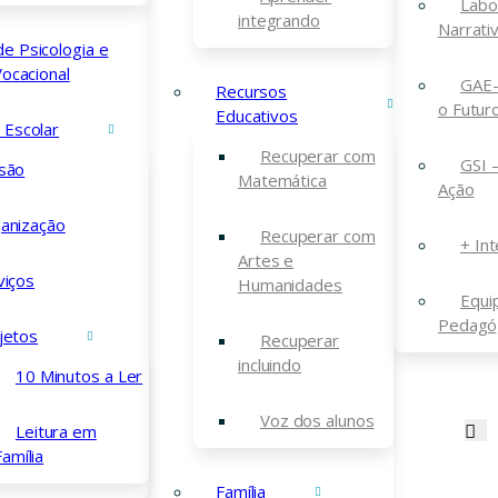
Labo
integrando
Narrati
de Psicologia e
ocacional
GAE-
Recursos
o Futur
Educativos
a Escolar
Recuperar com
GSI 
são
Matemática
Ação
anização
Recuperar com
+ Int
Artes e
viços
Humanidades
Equi
Contactos
Pedagó
jetos
Recuperar
incluindo
Escola Básica e Secundária de Airães
10 Minutos a Ler
Rua de Santa Maria, N.º 2149, 4650-084 Airães
Voz dos alunos
Leitura em
Família
255 490 260
(Chamada para rede fixa
nacional)
Família