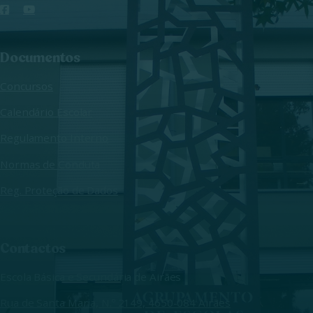
Documentos
Concursos
Calendário Escolar
Regulamento Interno
Normas de Conduta
Reg. Proteção de Dados
Contactos
Escola Básica e Secundária de Airães
Rua de Santa Maria, N.º 2149, 4650-084 Airães