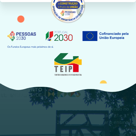
O Agrupamento foi criado em 24 de abril de 2002, tendo no
ano letivo anterior funcionado já a Escola Básica dos 2.º e 3.º
Ciclos de Airães. Em 2009-2010, passou a integrar o ensino
secundário.