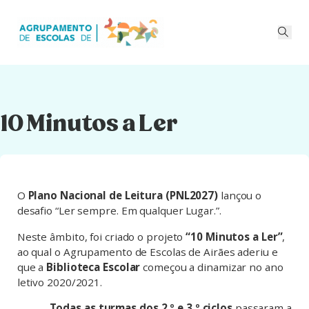
10 Minutos a Ler
O
Plano Nacional de Leitura (PNL2027)
lançou o
desafio “Ler sempre. Em qualquer Lugar.”.
Neste âmbito, foi criado o projeto
“10 Minutos a Ler”
,
ao qual o Agrupamento de Escolas de Airães aderiu e
que a
Biblioteca Escolar
começou a dinamizar no ano
letivo 2020/2021.
Todas as turmas dos 2.º e 3.º ciclos
passaram a